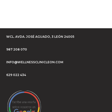
pero también es cada vez más común
en adultos, especialmente en mujeres
de entre 25...
10 abril, 2026
WCL. AVDA. JOSÉ AGUADO, 3 LEÓN 24005
987 208 070
INFO@WELLNESSCLINICLEON.COM
629 022 434