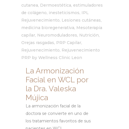
cutanea
,
Dermoestética
,
estimuladores
de colágeno
,
inesteticismos
,
IPL
Rejuvenecimiento
,
Lesiones cutáneas
,
medicina bioregenerativa
,
Mesoterapia
capilar
,
Neuromoduladores
,
Nutrición
,
Orejas rasgadas
,
PRP Capilar
,
Rejuvenecimiento
,
Rejuvenecimiento
PRP
by
Wellness Clinic Leon
La Armonización
Facial en WCL por
la Dra. Valeska
Mújica
La armonización facial de la
doctora se convierte en uno de
los tratamientos favoritos de sus
pacientes en WCL