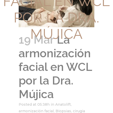
FACIAL EN WCL
POR LA DRA.
MÚJICA
19 Mar
La
armonización
facial en WCL
por la Dra.
Mújica
Posted at 05:38h
in
Anatolift
,
armonización facial
,
Biopsias
,
cirugia