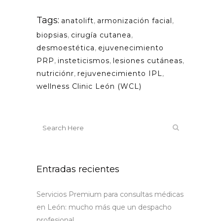
Tags:
anatolift
,
armonización facial
,
biopsias
,
cirugía cutanea
,
desmoestética
,
ejuvenecimiento
PRP
,
insteticismos
,
lesiones cutáneas
,
nutriciónr
,
rejuvenecimiento IPL
,
wellness Clinic León (WCL)
Entradas recientes
Servicios Premium para consultas médicas
en León: mucho más que un despacho
profesional