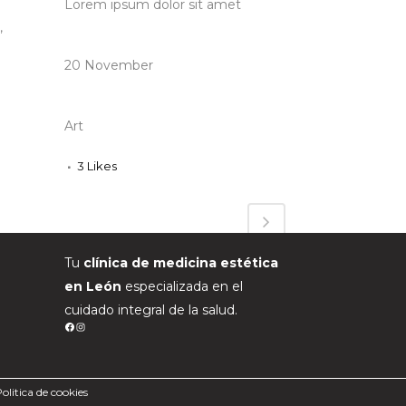
Lorem ipsum dolor sit amet
,
DATE
20 November
CATEGORY
Art
3
Likes
Tu
clínica de medicina estética
en León
especializada en el
cuidado integral de la salud.
FACEBOOK
INSTAGRAM
olitica de cookies