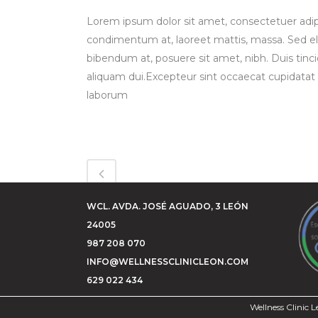
Lorem ipsum dolor sit amet, consectetuer adipi
condimentum at, laoreet mattis, massa. Sed 
bibendum at, posuere sit amet, nibh. Duis tinci
aliquam dui.Excepteur sint occaecat cupidatat n
laborum
WCL. AVDA. JOSÉ AGUADO, 3 LEÓN
24005
987 208 070
INFO@WELLNESSCLINICLEON.COM
629 022 434
Wellness Clinic L